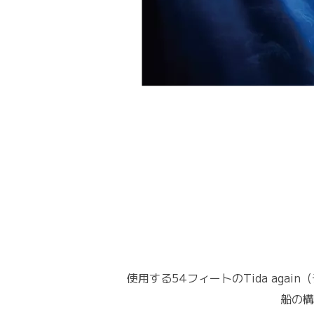
使用する54フィートのTida ag
船の構